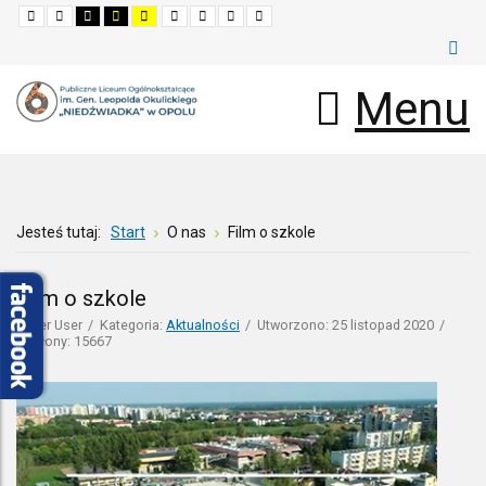
Default
Night
High
High
High
Set
Set
Make
Set
mode
mode
contrast
contrast
contrast
smaller
larger
font
default
black
black
yellow
font
font
more
font
white
yellow
black
readable
mode
mode
mode
Menu
Jesteś tutaj:
Start
O nas
Film o szkole
Film o szkole
Super User
Kategoria:
Aktualności
Utworzono: 25 listopad 2020
Odsłony: 15667