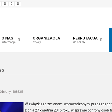
Set
Set
Make
Set
smaller
larger
font
default
font
font
more
font
readable
O NAS
ORGANIZACJA
REKRUTACJA
informacje
szkoły
do szkoły
ści
Odsłony: 408835
W związku ze zmianami wprowadzonymi przez rozporz
z dnia 27 kwietnia 2016 roku, w sprawie ochrony osób