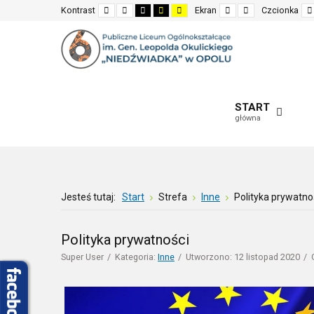
Default
Night
High
High
High
Fixed
Wide
Kontrast
Ekran
Czcionka
mode
mode
contrast
contrast
contrast
layout
layout
black
black
yellow
white
yellow
black
mode
mode
mode
START
główna
Jesteś tutaj:
Start
Strefa
Inne
Polityka prywatno
Polityka prywatności
Super User
Kategoria:
Inne
Utworzono: 12 listopad 2020