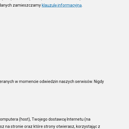
h danych zamieszczamy
klauzulę informacyjną
.
bieranych w momencie odwiedzin naszych serwisów. Nigdy
komputera (host), Twojego dostawcę Internetu (na
asz na stronie oraz które strony otwierasz, korzystając z