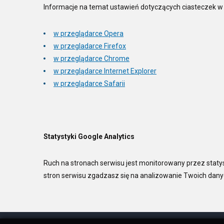
Informacje na temat ustawień dotyczących ciasteczek w
w przeglądarce Opera
w przegladarce Firefox
w przeglądarce Chrome
w przeglądarce Internet Explorer
w przeglądarce Safarii
Statystyki Google Analytics
Ruch na stronach serwisu jest monitorowany przez statys
stron serwisu zgadzasz się na analizowanie Twoich danyc